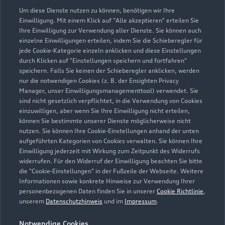
Um diese Dienste nutzen zu können, benötigen wir Ihre
Einwilligung. Mit einem Klick auf "Alle akzeptieren" erteilen Sie
Verkauf
Ihre Einwilligung zur Verwendung aller Dienste. Sie können auch
Geschlossen
,
öffnet am
Freitag 08:00
einzelne Einwilligungen erteilen, indem Sie die Schieberegler für
jede Cookie-Kategorie einzeln anklicken und diese Einstellungen
durch Klicken auf "Einstellungen speichern und fortfahren"
Service
speichern. Falls Sie keinen der Schieberegler anklicken, werden
Geschlossen
,
öffnet am
Freitag 07:15
nur die notwendigen Cookies (z. B. der Ensighten Privacy
Manager, unser Einwilligungsmanagementtool) verwendet. Sie
sind nicht gesetzlich verpflichtet, in die Verwendung von Cookies
Teile- & Zubehörverkauf
einzuwilligen, aber wenn Sie Ihre Einwilligung nicht erteilen,
Geschlossen
,
öffnet am
Freitag 08:00
können Sie bestimmte unserer Dienste möglicherweise nicht
nutzen. Sie können Ihre Cookie-Einstellungen anhand der unten
aufgeführten Kategorien von Cookies verwalten. Sie können Ihre
Einwilligung jederzeit mit Wirkung zum Zeitpunkt des Widerrufs
widerrufen. Für den Widerruf der Einwilligung beachten Sie bitte
die "Cookie-Einstellungen" in der Fußzeile der Webseite. Weitere
Informationen sowie konkrete Hinweise zur Verwendung Ihrer
personenbezogenen Daten finden Sie in unserer
Cookie Richtlinie
,
unserem
Datenschutzhinweis
und im
Impressum
.
Notwendige Cookies