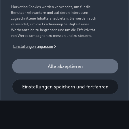
Zur Inspektion
Marketing Cookies werden verwendet, um für die
Benutzer relevantere und auf deren Interessen
zugeschnittene Inhalte anzubieten. Sie werden auch
Zurück nach oben
verwendet, um die Erscheinungshäufigkeit einer
Werbeanzeige zu begrenzen und um die Effektivität
von Werbekampagnen zu messen und zu steuern.
Modelle
Einstellungen anpassen
Kaufen & leasen
Alle Modelle
Alle akzeptieren
Modelle vergleichen
Service & Zubehör
Neuwagensuche
Elektromodelle
Einstellungen speichern und fortfahren
Gebrauchtwagensuche
Support
Saisonale Angebote
Plug-in-Hybride
Gebrauchtwagen
Audi Services
Über Audi
Kundenservice
Finanzierung
Garantie
Händlersuche
Aktionen & Angebote
Unternehmen
Audi digital services