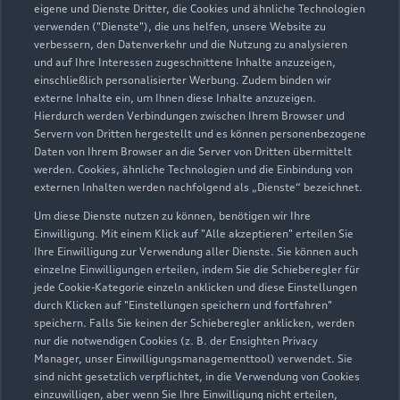
eigene und Dienste Dritter, die Cookies und ähnliche Technologien
verwenden ("Dienste"), die uns helfen, unsere Website zu
verbessern, den Datenverkehr und die Nutzung zu analysieren
und auf Ihre Interessen zugeschnittene Inhalte anzuzeigen,
einschließlich personalisierter Werbung. Zudem binden wir
externe Inhalte ein, um Ihnen diese Inhalte anzuzeigen.
Hierdurch werden Verbindungen zwischen Ihrem Browser und
Servern von Dritten hergestellt und es können personenbezogene
Lechenicher Straße 30 - 38
Daten von Ihrem Browser an die Server von Dritten übermittelt
werden. Cookies, ähnliche Technologien und die Einbindung von
50126 Bergheim
externen Inhalten werden nachfolgend als „Dienste“ bezeichnet.
02271 76170
Um diese Dienste nutzen zu können, benötigen wir Ihre
Einwilligung. Mit einem Klick auf "Alle akzeptieren" erteilen Sie
Ihre Einwilligung zur Verwendung aller Dienste. Sie können auch
info@jacobs-bergheim.de
einzelne Einwilligungen erteilen, indem Sie die Schieberegler für
jede Cookie-Kategorie einzeln anklicken und diese Einstellungen
Kontaktdaten herunterladen
durch Klicken auf "Einstellungen speichern und fortfahren"
speichern. Falls Sie keinen der Schieberegler anklicken, werden
nur die notwendigen Cookies (z. B. der Ensighten Privacy
Manager, unser Einwilligungsmanagementtool) verwendet. Sie
sind nicht gesetzlich verpflichtet, in die Verwendung von Cookies
Öffnungszeiten
einzuwilligen, aber wenn Sie Ihre Einwilligung nicht erteilen,