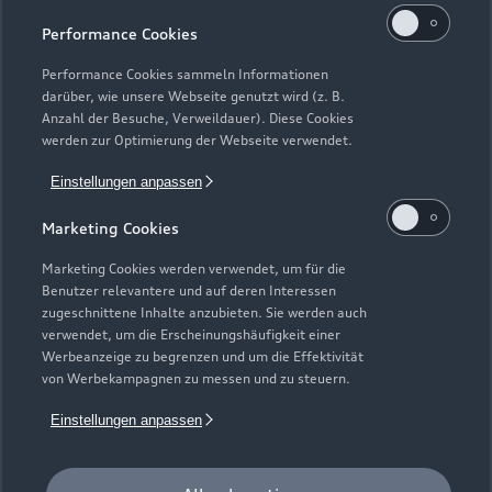
Kaufen & leasen
Alle Modelle
Performance Cookies
Modelle vergleichen
Service & Zubehör
Performance Cookies sammeln Informationen
Neuwagensuche
darüber, wie unsere Webseite genutzt wird (z. B.
Elektromodelle
Anzahl der Besuche, Verweildauer). Diese Cookies
Gebrauchtwagensuche
Support
werden zur Optimierung der Webseite verwendet.
Saisonale Angebote
Plug-in-Hybride
Gebrauchtwagen
Einstellungen anpassen
Audi Services
Über Audi
Kundenservice
Finanzierung
Marketing Cookies
Garantie
Händlersuche
Aktionen & Angebote
Unternehmen
Marketing Cookies werden verwendet, um für die
Audi digital services
Benutzer relevantere und auf deren Interessen
Audi Code
Geschäftskunden
Karriere
zugeschnittene Inhalte anzubieten. Sie werden auch
myAudi
verwendet, um die Erscheinungshäufigkeit einer
Häufige Fragen (FAQ)
Investor Relations
Werbeanzeige zu begrenzen und um die Effektivität
© 2026 AUDI AG. Alle Rechte vorbehalten
von Werbekampagnen zu messen und zu steuern.
Audi Online Beratung
Presse & Media Center
Impressum
Rechtliches
Hinweisgebersystem
Einstellungen anpassen
Online-Terminvereinbarung
Datenschutz
Datenschutzinformation
Cookie-Einstellungen
Servicekontakt
Cookie-Richtlinie
Barrierefreiheit
Audi erleben