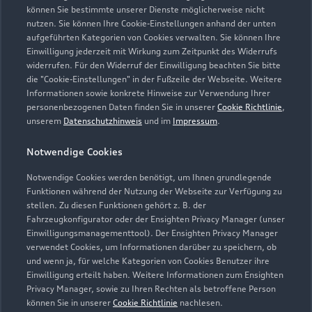
können Sie bestimmte unserer Dienste möglicherweise nicht
nutzen. Sie können Ihre Cookie-Einstellungen anhand der unten
aufgeführten Kategorien von Cookies verwalten. Sie können Ihre
Verkauf
Einwilligung jederzeit mit Wirkung zum Zeitpunkt des Widerrufs
Geschlossen
,
öffnet am
Montag 08:00
widerrufen. Für den Widerruf der Einwilligung beachten Sie bitte
die "Cookie-Einstellungen" in der Fußzeile der Webseite. Weitere
Informationen sowie konkrete Hinweise zur Verwendung Ihrer
Service
personenbezogenen Daten finden Sie in unserer
Cookie Richtlinie
,
Geöffnet bis
18:00
unserem
Datenschutzhinweis
und im
Impressum
.
Notwendige Cookies
Teile- & Zubehörverkauf
Geschlossen
,
öffnet am
Montag 08:00
Notwendige Cookies werden benötigt, um Ihnen grundlegende
Funktionen während der Nutzung der Webseite zur Verfügung zu
stellen. Zu diesen Funktionen gehört z. B. der
Fahrzeugkonfigurator oder der Ensighten Privacy Manager (unser
Einwilligungsmanagementtool). Der Ensighten Privacy Manager
Zurück nach oben
verwendet Cookies, um Informationen darüber zu speichern, ob
und wenn ja, für welche Kategorien von Cookies Benutzer ihre
Einwilligung erteilt haben. Weitere Informationen zum Ensighten
Modelle
Privacy Manager, sowie zu Ihren Rechten als betroffene Person
können Sie in unserer
Cookie Richtlinie
nachlesen.